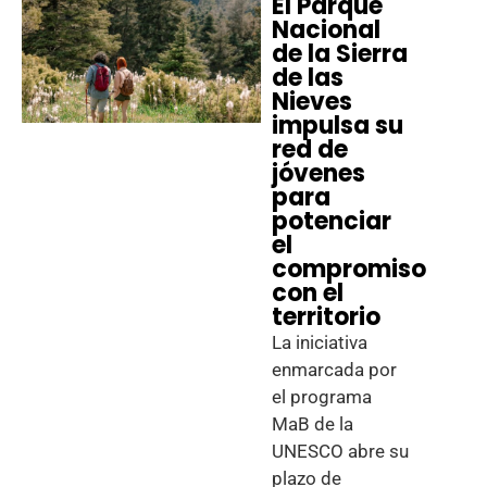
El Parque
Nacional
de la Sierra
de las
Nieves
impulsa su
red de
jóvenes
para
potenciar
el
compromiso
con el
territorio
La iniciativa
enmarcada por
el programa
MaB de la
UNESCO abre su
plazo de