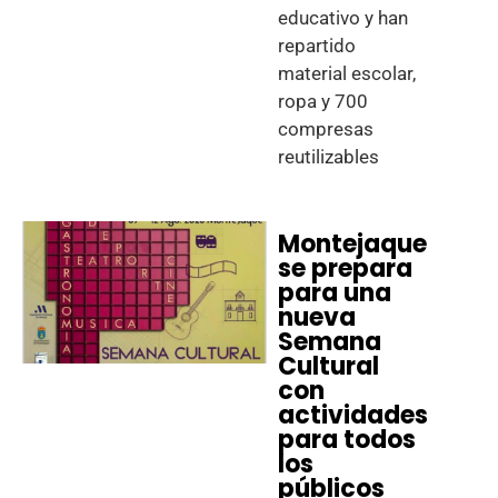
educativo y han
repartido
material escolar,
ropa y 700
compresas
reutilizables
Montejaque
se prepara
para una
nueva
Semana
Cultural
con
actividades
para todos
los
públicos