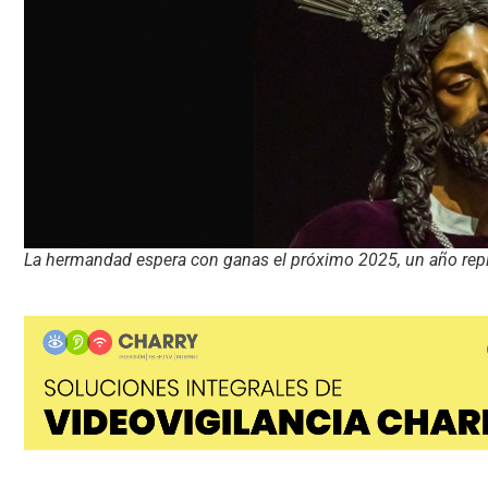
La hermandad espera con ganas el próximo 2025, un año reple