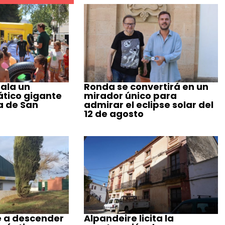
ala un
Ronda se convertirá en un
tico gigante
mirador único para
a de San
admirar el eclipse solar del
12 de agosto
e a descender
Alpandeire licita la