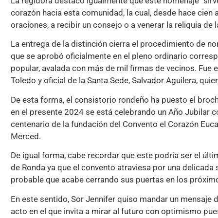
La regidora destacó igualmente que este homenaje “sirve
corazón hacia esta comunidad, la cual, desde hace cien 
oraciones, a recibir un consejo o a venerar la reliquia d
La entrega de la distinción cierra el procedimiento de 
que se aprobó oficialmente en el pleno ordinario corresp
popular, avalada con más de mil firmas de vecinos. Fue e
Toledo y oficial de la Santa Sede, Salvador Aguilera, quie
De esta forma, el consistorio rondeño ha puesto el broch
en el presente 2024 se está celebrando un Año Jubilar 
centenario de la fundación del Convento el Corazón Eucarí
Merced.
De igual forma, cabe recordar que este podría ser el últ
de Ronda ya que el convento atraviesa por una delicada 
probable que acabe cerrando sus puertas en los próxi
En este sentido, Sor Jennifer quiso mandar un mensaje d
acto en el que invita a mirar al futuro con optimismo pu