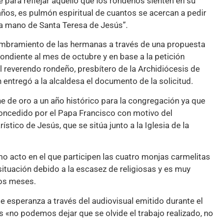
 para reflejar aquello que los rondeños sienten en su
años, es pulmón espiritual de cuantos se acercan a pedir
e la mano de Santa Teresa de Jesús”.
nombramiento de las hermanas a través de una propuesta
ondiente al mes de octubre y en base a la petición
l reverendo rondeño, presbítero de la Archidiócesis de
n entregó a la alcaldesa el documento de la solicitud.
e de oro a un año histórico para la congregación ya que
concedido por el Papa Francisco con motivo del
stico de Jesús, que se sitúa junto a la Iglesia de la
imo acto en el que participen las cuatro monjas carmelitas
situación debido a la escasez de religiosas y es muy
mos meses.
e esperanza a través del audiovisual emitido durante el
es «no podemos dejar que se olvide el trabajo realizado, no