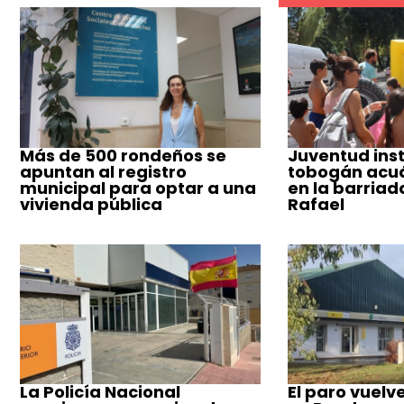
Más de 500 rondeños se
Juventud inst
apuntan al registro
tobogán acuá
municipal para optar a una
en la barriad
vivienda pública
Rafael
La Policía Nacional
El paro vuelv