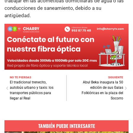
trabajar en las acometidas domiciliaras de agua o las
conducciones de saneamiento, debido a su
antigüedad.
NO TE PIERDAS
SIGUIENTE
El tradicional trenecito,
Abul Beka inaugura la 50
autobús urbano y taxis: los
edición de sus Galas
transportes públicos para
Folklóricas en la plaza del
llegar al Real
Socorro
TAMBIÉN PUEDE INTERESARTE