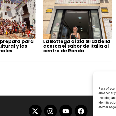
 prepara para
La Bottega di Zia Grazziella
tural y las
acerca el sabor de Italia al
nales
centro de Ronda
Para ofrecer
almacenar y/
tecnologías
identificacio
afectar nega