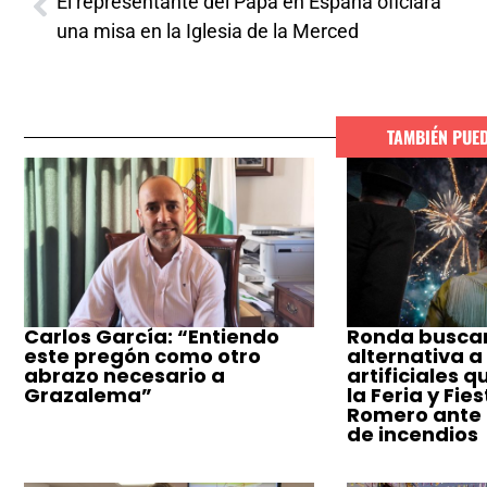
El representante del Papa en España oficiará
una misa en la Iglesia de la Merced
TAMBIÉN PUE
Carlos García: “Entiendo
Ronda busca
este pregón como otro
alternativa a
abrazo necesario a
artificiales q
Grazalema”
la Feria y Fie
Romero ante e
de incendios