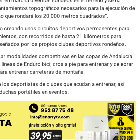
er en marcha diversos sondeos en el terreno y se ha
vantamientos topográficos necesarios para la ejecución de
rno que rondará los 20.000 metros cuadrados”.
acio creando unos circuitos deportivos permanentes para
amientos, con recorridos de hasta 21 kilómetros para
 diseñados por los propios clubes deportivos rondeños.
car modalidades competitivas en las copas de Andalucía
íneas de Enduro bici; cros a pie para entrenar y celebrar
para entrenar carreteras de montaña.
los deportistas de clubes que acudan a entrenar, así
duchas portátiles en eventos.