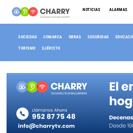
NOTICIAS
ALARMAS
SOCIEDAD
COMARCA
OBRAS
SEGURIDAD
EDUCACI
TURISMO
EJÉRCITO