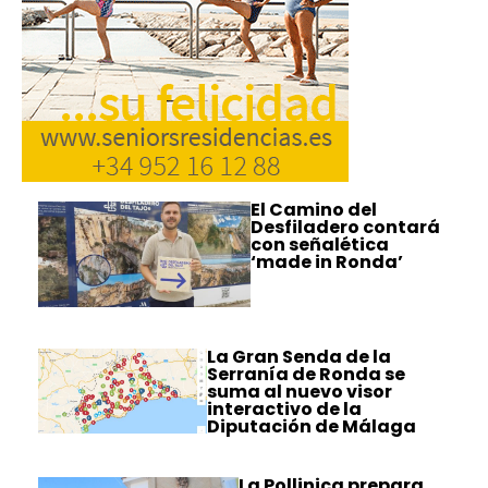
El Camino del
Desfiladero contará
con señalética
‘made in Ronda’
La Gran Senda de la
Serranía de Ronda se
suma al nuevo visor
interactivo de la
Diputación de Málaga
La Pollinica prepara