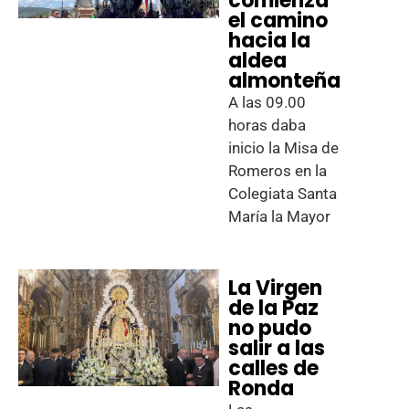
comienza
el camino
hacia la
aldea
almonteña
A las 09.00
horas daba
inicio la Misa de
Romeros en la
Colegiata Santa
María la Mayor
La Virgen
de la Paz
no pudo
salir a las
calles de
Ronda