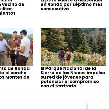
n vecino de
en Ronda por séptimo mes
ilitar
consecutivo
ientos
nto de Ronda
El Parque Nacional de la
a el corcho
Sierra de las Nieves impulsa
los Montes de
su red de jóvenes para
potenciar el compromiso
con el territorio