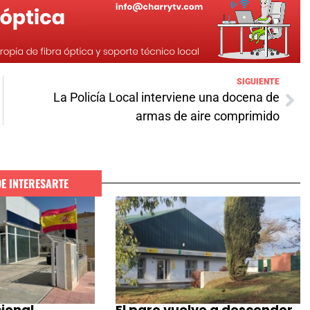
SIGUIENTE
La Policía Local interviene una docena de
armas de aire comprimido
DE INTERESARTE
cional
El paro vuelve a descender