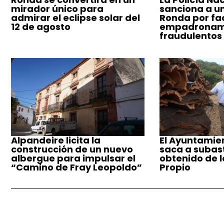
mirador único para
sanciona a u
admirar el eclipse solar del
Ronda por fac
12 de agosto
empadronam
fraudulentos
Alpandeire licita la
El Ayuntamie
construcción de un nuevo
saca a subast
albergue para impulsar el
obtenido de 
“Camino de Fray Leopoldo”
Propio