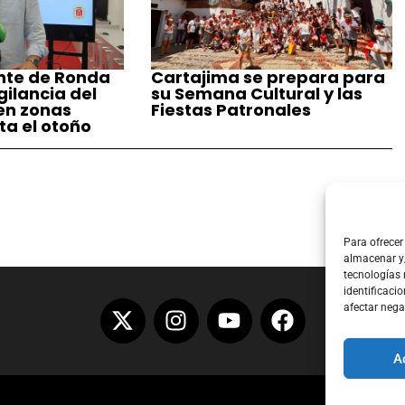
nte de Ronda
Cartajima se prepara para
gilancia del
su Semana Cultural y las
 en zonas
Fiestas Patronales
ta el otoño
Para ofrecer
almacenar y/
tecnologías
identificacio
afectar nega
A
Aviso Lega