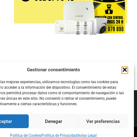
Gestionar consentimiento
 las mejores experiencias, utilizamos tecnologías como las cookies para
o acceder a la información del dispositivo. El consentimiento de estas
 nos permitirá procesar datos como el comportamiento de navegación o las
nes únicas en este sitio. No consentir o retirar el consentimiento, puede
tivamente a ciertas características y funciones.
Configura el
APN DE CHARRY
ceptar
Denegar
Ver preferencias
Política de Cookies
Política de Privacidad
Aviso Legal
l
Política de Cookies
Política de Privacidad
Acerca de Nosotros