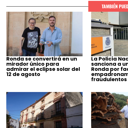
TAMBIÉN PUE
Ronda se convertirá en un
La Policía Na
mirador único para
sanciona a u
admirar el eclipse solar del
Ronda por fac
12 de agosto
empadronam
fraudulentos