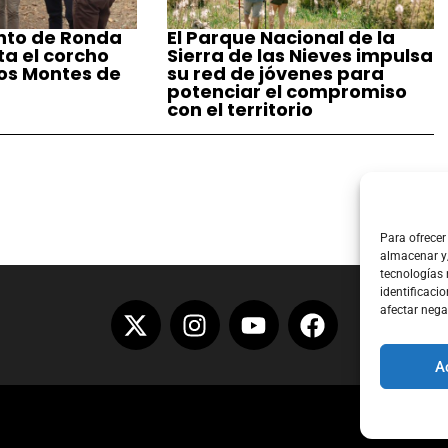
nto de Ronda
El Parque Nacional de la
a el corcho
Sierra de las Nieves impulsa
los Montes de
su red de jóvenes para
potenciar el compromiso
con el territorio
Para ofrecer
almacenar y/
tecnologías
identificacio
afectar nega
A
Aviso Lega