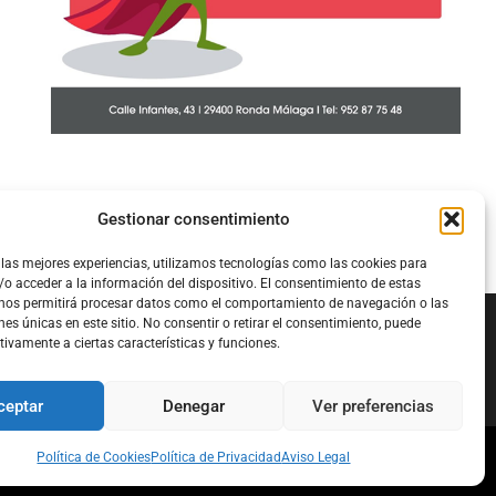
Gestionar consentimiento
 las mejores experiencias, utilizamos tecnologías como las cookies para
o acceder a la información del dispositivo. El consentimiento de estas
 nos permitirá procesar datos como el comportamiento de navegación o las
nes únicas en este sitio. No consentir o retirar el consentimiento, puede
tivamente a ciertas características y funciones.
Configura el
APN DE CHARRY
ceptar
Denegar
Ver preferencias
Política de Cookies
Política de Privacidad
Aviso Legal
l
Política de Cookies
Política de Privacidad
Acerca de Nosotros