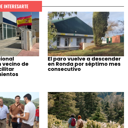
DE INTERESARTE
cional
El paro vuelve a descender
n vecino de
en Ronda por séptimo mes
ilitar
consecutivo
ientos