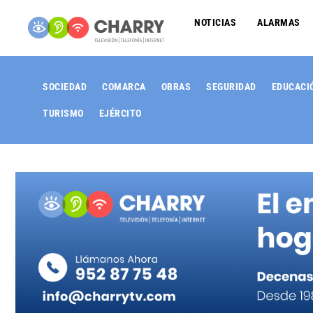
NOTICIAS
ALARMAS
SOCIEDAD
COMARCA
OBRAS
SEGURIDAD
EDUCACI
TURISMO
EJÉRCITO