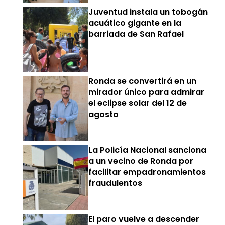
Juventud instala un tobogán
acuático gigante en la
barriada de San Rafael
Ronda se convertirá en un
mirador único para admirar
el eclipse solar del 12 de
agosto
La Policía Nacional sanciona
a un vecino de Ronda por
facilitar empadronamientos
fraudulentos
El paro vuelve a descender