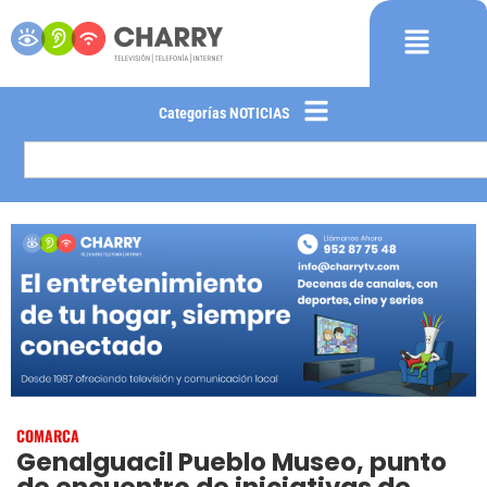
Categorías NOTICIAS
COMARCA
Genalguacil Pueblo Museo, punto