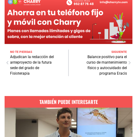
NO TE PIERDAS
SIGUIENTE
Adjudican la redacción del
Balance positivo para el
anteproyecto de la futura
curso de mantenimiento
sede del grado de
físico y autocuidado del
Fisioterapia
programa Eracis
TAMBIÉN PUEDE INTERESARTE