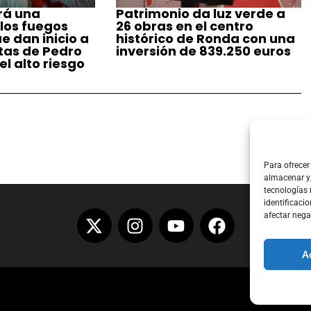
rá una
Patrimonio da luz verde a
 los fuegos
26 obras en el centro
ue dan inicio a
histórico de Ronda con una
stas de Pedro
inversión de 839.250 euros
l alto riesgo
Para ofrecer
almacenar y/
tecnologías
identificacio
afectar nega
A
Aviso Lega