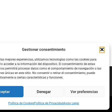
Gestionar consentimiento
 las mejores experiencias, utilizamos tecnologías como las cookies para
o acceder a la información del dispositivo. El consentimiento de estas
 nos permitirá procesar datos como el comportamiento de navegación o las
nes únicas en este sitio. No consentir o retirar el consentimiento, puede
tivamente a ciertas características y funciones.
Configura el
APN DE CHARRY
ceptar
Denegar
Ver preferencias
Política de Cookies
Política de Privacidad
Aviso Legal
l
Política de Cookies
Política de Privacidad
Acerca de Nosotros