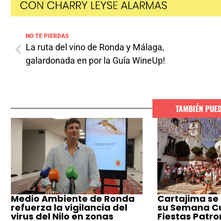
NO TE PIERDAS
La ruta del vino de Ronda y Málaga,
galardonada en por la Guía WineUp!
TAMBIÉN PUE
Medio Ambiente de Ronda
Cartajima se
refuerza la vigilancia del
su Semana Cul
virus del Nilo en zonas
Fiestas Patro