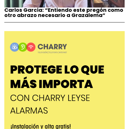
Carlos García: “Entiendo este pregón como
otro abrazo necesario a Grazalema”