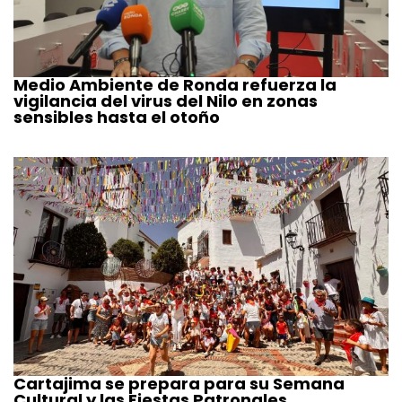
Medio Ambiente de Ronda refuerza la
vigilancia del virus del Nilo en zonas
sensibles hasta el otoño
Cartajima se prepara para su Semana
Cultural y las Fiestas Patronales