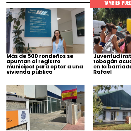
TAMBIÉN PUE
Más de 500 rondeños se
Juventud inst
apuntan al registro
tobogán acuá
municipal para optar a una
en la barriad
vivienda pública
Rafael