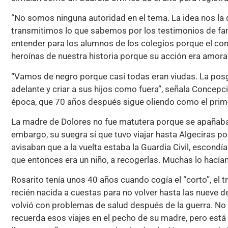
“No somos ninguna autoridad en el tema. La idea nos l
transmitimos lo que sabemos por los testimonios de fam
entender para los alumnos de los colegios porque el cont
heroínas de nuestra historia porque su acción era amora
“Vamos de negro porque casi todas eran viudas. La posgu
adelante y criar a sus hijos como fuera”, señala Concepci
época, que 70 años después sigue oliendo como el prime
La madre de Dolores no fue matutera porque se apañaban 
embargo, su suegra sí que tuvo viajar hasta Algeciras po
avisaban que a la vuelta estaba la Guardia Civil, escond
que entonces era un niño, a recogerlas. Muchas lo hacían 
Rosarito tenía unos 40 años cuando cogía el “corto”, el t
recién nacida a cuestas para no volver hasta las nueve d
volvió con problemas de salud después de la guerra. No
recuerda esos viajes en el pecho de su madre, pero está