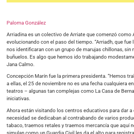
Paloma González
Arriadina es un colectivo de Arriate que comenzó como 
evolucionando con el paso del tiempo. “Arriadh, que fue
nos identificaran con un grupo de marujas chillonas, sin
buñuelos. Es algo que hemos ido trabajando modestamen
Jana Calmo.
Concepción Marín fue la primera presidenta. “Hemos trab
a ellas, el 25 de noviembre no es una fecha cualquiera e
teatros – algunas tan complejas como La Casa de Bernar
iniciativas.
Ahora están visitando los centros educativos para dar a
necesidad se dedicaban al contrabando de varios produ
tabaco, traemos retales y traemos mercancía que aquí no
simulan como un Guardia Civil les da el alto para registra