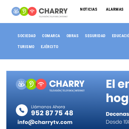
NOTICIAS
ALARMAS
SOCIEDAD
COMARCA
OBRAS
SEGURIDAD
EDUCACI
TURISMO
EJÉRCITO