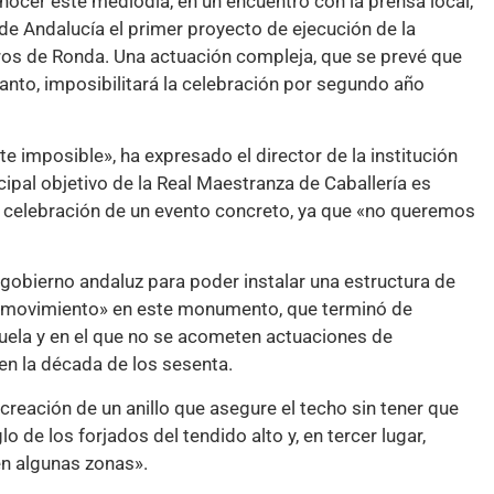
ocer este mediodía, en un encuentro con la prensa local,
 de Andalucía el primer proyecto de ejecución de la
toros de Ronda. Una actuación compleja, que se prevé que
tanto, imposibilitará la celebración por segundo año
 imposible», ha expresado el director de la institución
cipal objetivo de la Real Maestranza de Caballería es
la celebración de un evento concreto, ya que «no queremos
gobierno andaluz para poder instalar una estructura de
el movimiento» en este monumento, que terminó de
uela y en el que no se acometen actuaciones de
en la década de los sesenta.
a creación de un anillo que asegure el techo sin tener que
glo de los forjados del tendido alto y, en tercer lugar,
 en algunas zonas».