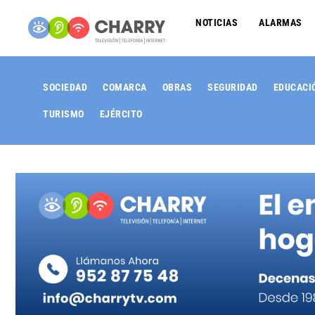
NOTICIAS
ALARMAS
SOCIEDAD
COMARCA
OBRAS
SEGURIDAD
EDUCACI
TURISMO
EJÉRCITO