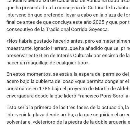
La Real Maestranza de Caballería de Ronda ha dado a con
que ha presentado a la consejería de Cultura de la Junta
intervención que pretende llevar a cabo en la plaza de 
finalice antes de que concluya este año 2025 y que, por 
consecutivo de la Tradicional Corrida Goyesca.
«Nos habría gustado hacerlo antes, pero es materialmente
maestrante, Ignacio Herrera, que ha añadido que «el prin
preservar este Bien de Interés Cultural» por encima de 
hacer un maquillaje de cualquier tipo».
En estos momentos, se está a la espera del permiso del 
acero bajo la cubierta del coso «que permita congelar 
construirse en 1785 bajo el proyecto de Martín de Aldeh
envergadura desde la que lideró Francisco Pons-Sorolla 
Ésta sería la primera de las tres fases de la actuación, l
intervenir la plaza desde arriba, a la que seguirían el arre
solventar el «deterioro de la piedra de la doble arquería