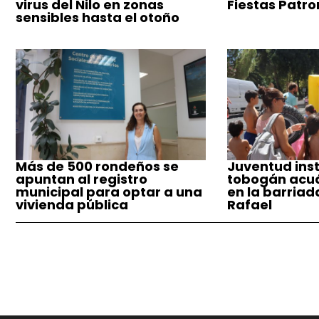
virus del Nilo en zonas
Fiestas Patro
sensibles hasta el otoño
Más de 500 rondeños se
Juventud inst
apuntan al registro
tobogán acuá
municipal para optar a una
en la barriad
vivienda pública
Rafael