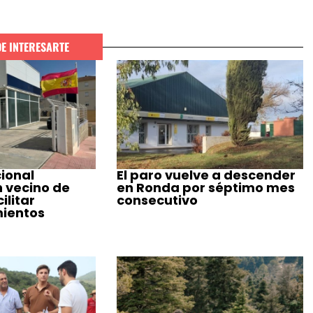
DE INTERESARTE
cional
El paro vuelve a descender
n vecino de
en Ronda por séptimo mes
ilitar
consecutivo
ientos