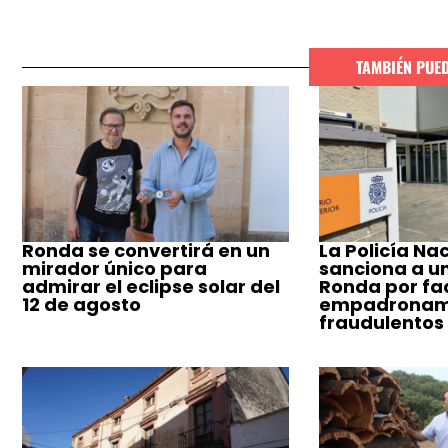
TAMBIÉN PUE
Ronda se convertirá en un
La Policía Na
mirador único para
sanciona a u
admirar el eclipse solar del
Ronda por fac
12 de agosto
empadronam
fraudulentos