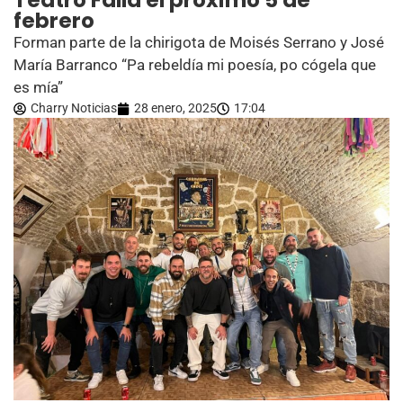
Teatro Falla el próximo 5 de
febrero
Forman parte de la chirigota de Moisés Serrano y José
María Barranco “Pa rebeldía mi poesía, po cógela que
es mía”
Charry Noticias
28 enero, 2025
17:04