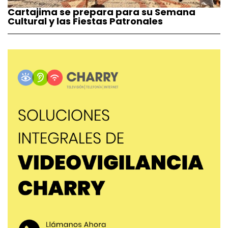
Cartajima se prepara para su Semana
Cultural y las Fiestas Patronales