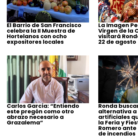
El Barrio de San Francisco
La Imagen Pe
celebra la II Muestra de
Virgen de la
Hortelanos con ocho
visitará Ronda
expositores locales
22 de agosto
Carlos García: “Entiendo
Ronda busca
este pregón como otro
alternativa a
abrazo necesario a
artificiales q
Grazalema”
la Feria y Fie
Romero ante e
de incendios