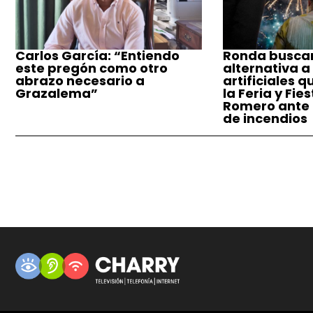
Carlos García: “Entiendo
Ronda busca
este pregón como otro
alternativa a
abrazo necesario a
artificiales q
Grazalema”
la Feria y Fie
Romero ante e
de incendios