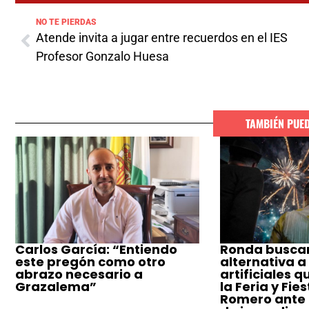
NO TE PIERDAS
Atende invita a jugar entre recuerdos en el IES
Profesor Gonzalo Huesa
TAMBIÉN PUE
Carlos García: “Entiendo
Ronda busca
este pregón como otro
alternativa a
abrazo necesario a
artificiales q
Grazalema”
la Feria y Fie
Romero ante e