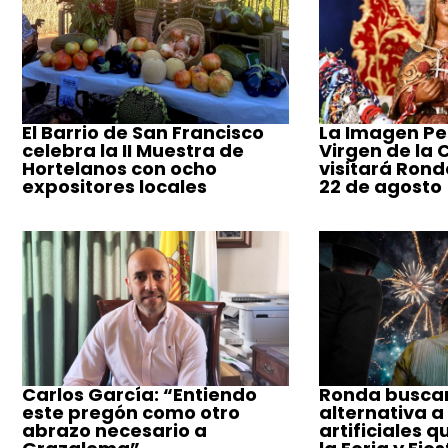
El Barrio de San Francisco
La Imagen Pe
celebra la II Muestra de
Virgen de la
Hortelanos con ocho
visitará Ronda
expositores locales
22 de agosto
Carlos García: “Entiendo
Ronda busca
este pregón como otro
alternativa a
abrazo necesario a
artificiales q