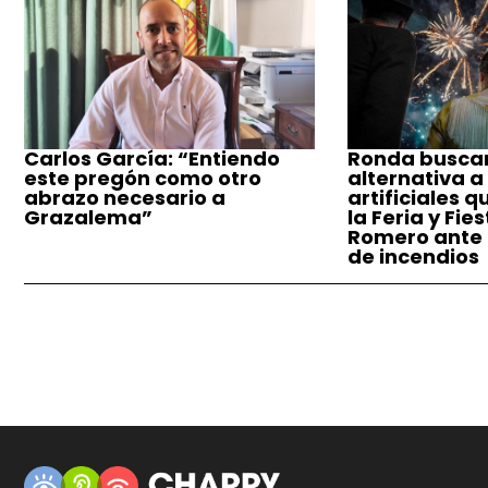
Carlos García: “Entiendo
Ronda busca
este pregón como otro
alternativa a
abrazo necesario a
artificiales q
Grazalema”
la Feria y Fie
Romero ante e
de incendios