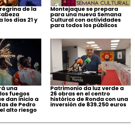
regrina de la
Montejaque se prepara
 Cabeza
para una nueva Semana
 los días 21 y
Cultural con actividades
para todos los públicos
rá una
Patrimonio da luz verde a
 los fuegos
26 obras en el centro
ue dan inicio a
histórico de Ronda con una
stas de Pedro
inversión de 839.250 euros
l alto riesgo