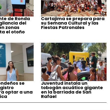
nte de Ronda
Cartajima se prepara para
gilancia del
su Semana Cultural y las
 en zonas
Fiestas Patronales
ta el otoño
ondeños se
Juventud instala un
gistro
tobogán acuático gigante
ra optar a una
en la barriada de San
ica
Rafael