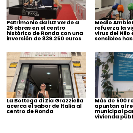
Patrimonio da luz verde a
Medio Ambie
26 obras en el centro
refuerza la vi
histórico de Ronda con una
virus del Nilo
inversión de 839.250 euros
sensibles has
La Bottega di Zia Grazziella
Más de 500 r
acerca el sabor de Italia al
apuntan al re
centro de Ronda
municipal pa
vivienda públ