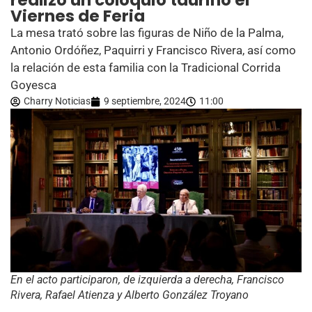
realizó un coloquio taurino el
Viernes de Feria
La mesa trató sobre las figuras de Niño de la Palma,
Antonio Ordóñez, Paquirri y Francisco Rivera, así como
la relación de esta familia con la Tradicional Corrida
Goyesca
Charry Noticias
9 septiembre, 2024
11:00
En el acto participaron, de izquierda a derecha, Francisco
Rivera, Rafael Atienza y Alberto González Troyano