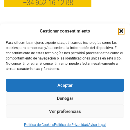
Gestionar consentimiento
Para ofrecer las mejores experiencias, utilizamos tecnologías como las
cookies para almacenar y/o acceder a la información del dispositivo. El
consentimiento de estas tecnologías nos permitirá procesar datos como el
comportamiento de navegación o las identificaciones únicas en este sitio.
No consentir o retirar el consentimiento, puede afectar negativamente a
ciertas características y funciones.
Aceptar
Configura el
APN DE CHARRY
Denegar
Ver preferencias
Aviso Legal
Política de Cookies
Política de Privacidad
Acerca de Nosotros
Política de Cookies
Política de Privacidad
Aviso Legal