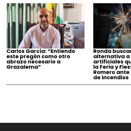
Carlos García: “Entiendo
Ronda busca
este pregón como otro
alternativa a
abrazo necesario a
artificiales q
Grazalema”
la Feria y Fie
Romero ante e
de incendios