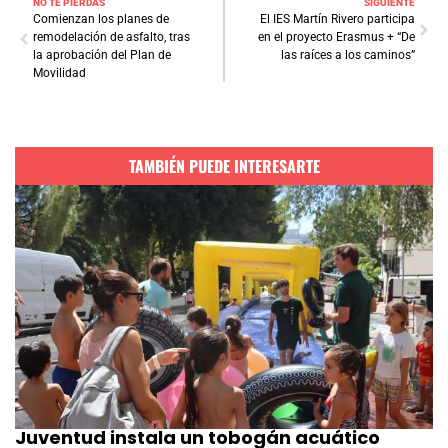
NO TE PIERDAS
SIGUIENTE
Comienzan los planes de
El IES Martín Rivero participa
remodelación de asfalto, tras
en el proyecto Erasmus + “De
la aprobación del Plan de
las raíces a los caminos”
Movilidad
TAMBIÉN PUEDE INTERESARTE
Juventud instala un tobogán acuático