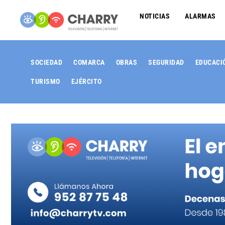
NOTICIAS
ALARMAS
SOCIEDAD
COMARCA
OBRAS
SEGURIDAD
EDUCACI
TURISMO
EJÉRCITO