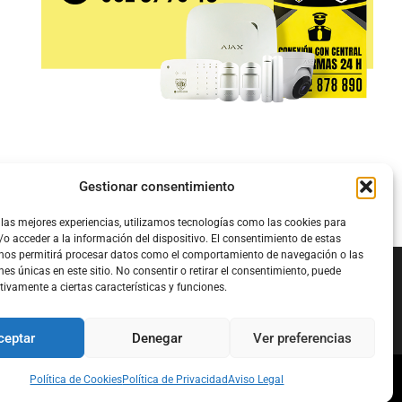
Gestionar consentimiento
 las mejores experiencias, utilizamos tecnologías como las cookies para
o acceder a la información del dispositivo. El consentimiento de estas
 nos permitirá procesar datos como el comportamiento de navegación o las
nes únicas en este sitio. No consentir o retirar el consentimiento, puede
tivamente a ciertas características y funciones.
Configura el
APN DE CHARRY
ceptar
Denegar
Ver preferencias
Política de Cookies
Política de Privacidad
Aviso Legal
l
Política de Cookies
Política de Privacidad
Acerca de Nosotros