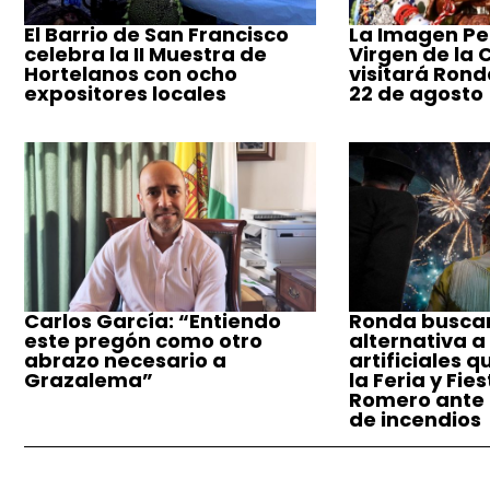
El Barrio de San Francisco
La Imagen Pe
celebra la II Muestra de
Virgen de la
Hortelanos con ocho
visitará Ronda
expositores locales
22 de agosto
Carlos García: “Entiendo
Ronda busca
este pregón como otro
alternativa a
abrazo necesario a
artificiales q
Grazalema”
la Feria y Fie
Romero ante e
de incendios