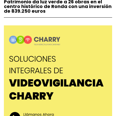
Patrimonio da luz verde a 26 obras en el
centro histórico de Ronda con una inversión
de 839.250 euros