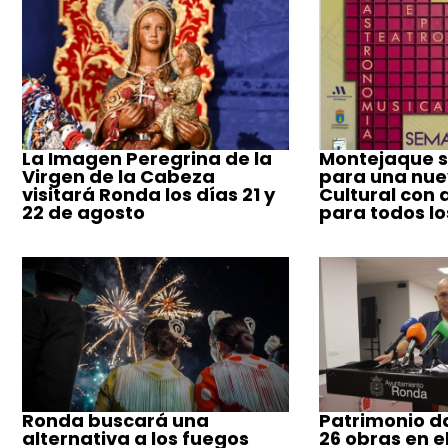
La Imagen Peregrina de la
Montejaque s
Virgen de la Cabeza
para una nu
visitará Ronda los días 21 y
Cultural con 
22 de agosto
para todos lo
Ronda buscará una
Patrimonio da
alternativa a los fuegos
26 obras en e