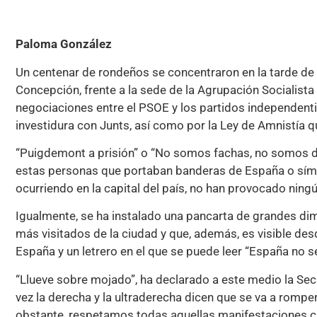
Paloma González
Un centenar de rondeños se concentraron en la tarde de 
Concepción, frente a la sede de la Agrupación Socialista
negociaciones entre el PSOE y los partidos independenti
investidura con Junts, así como por la Ley de Amnistía q
“Puigdemont a prisión” o “No somos fachas, no somos d
estas personas que portaban banderas de España o símbo
ocurriendo en la capital del país, no han provocado ningú
Igualmente, se ha instalado una pancarta de grandes di
más visitados de la ciudad y que, además, es visible de
España y un letrero en el que se puede leer “España no s
“Llueve sobre mojado”, ha declarado a este medio la Secr
vez la derecha y la ultraderecha dicen que se va a rompe
obstante, respetamos todas aquellas manifestaciones c