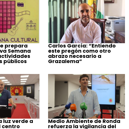
e prepara
Carlos García: “Entiendo
eva Semana
este pregón como otro
actividades
abrazo necesario a
s públicos
Grazalema”
 luz verde a
Medio Ambiente de Ronda
l centro
refuerza la vigilancia del