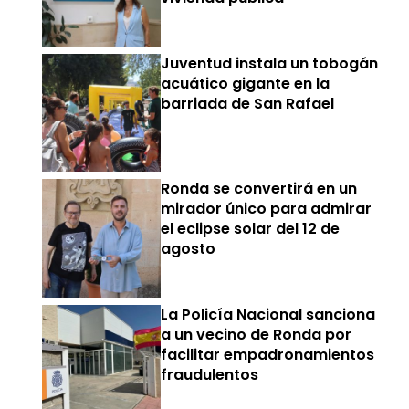
Juventud instala un tobogán
acuático gigante en la
barriada de San Rafael
Ronda se convertirá en un
mirador único para admirar
el eclipse solar del 12 de
agosto
La Policía Nacional sanciona
a un vecino de Ronda por
facilitar empadronamientos
fraudulentos