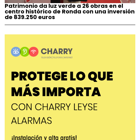
Patrimonio da luz verde a 26 obras en el
centro histórico de Ronda con una inversión
de 839.250 euros