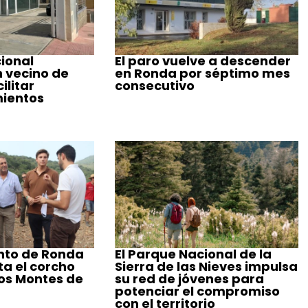
cional
El paro vuelve a descender
n vecino de
en Ronda por séptimo mes
ilitar
consecutivo
ientos
nto de Ronda
El Parque Nacional de la
a el corcho
Sierra de las Nieves impulsa
los Montes de
su red de jóvenes para
potenciar el compromiso
con el territorio