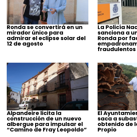
Ronda se convertirá en un
La Policía Na
mirador único para
sanciona a u
admirar el eclipse solar del
Ronda por fac
12 de agosto
empadronam
fraudulentos
Alpandeire licita la
El Ayuntamie
construcción de un nuevo
saca a subast
albergue para impulsar el
obtenido de 
“Camino de Fray Leopoldo”
Propio