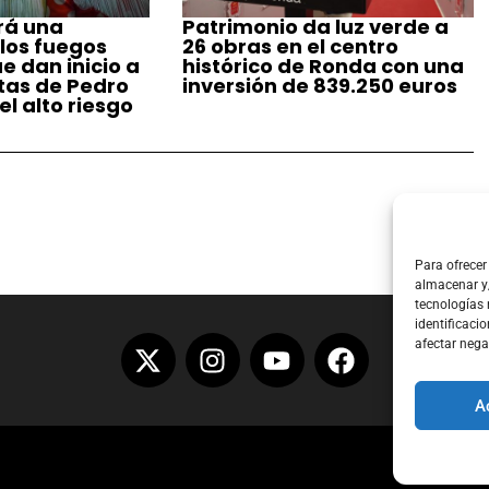
rá una
Patrimonio da luz verde a
 los fuegos
26 obras en el centro
ue dan inicio a
histórico de Ronda con una
stas de Pedro
inversión de 839.250 euros
l alto riesgo
Para ofrecer
almacenar y/
tecnologías
identificacio
afectar nega
A
Aviso Lega