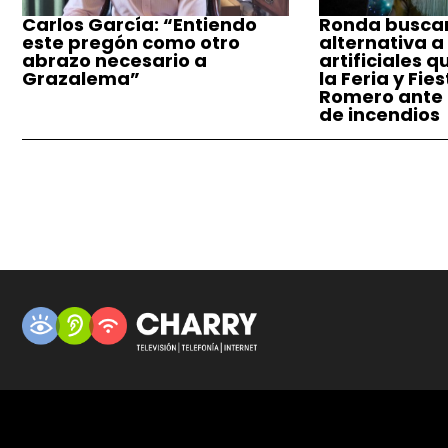
Carlos García: “Entiendo
Ronda busca
este pregón como otro
alternativa a
abrazo necesario a
artificiales q
Grazalema”
la Feria y Fie
Romero ante e
de incendios