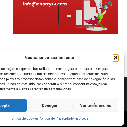
Gestionar consentimiento
 las mejores experiencias, utilizamos tecnologías como las cookies para
o acceder a la información del dispositivo. El consentimiento de estas
 nos permitirá procesar datos como el comportamiento de navegación o las
nes únicas en este sitio. No consentir o retirar el consentimiento, puede
tivamente a ciertas características y funciones.
Configura el
APN DE CHARRY
ceptar
Denegar
Ver preferencias
Política de Cookies
Política de Privacidad
Aviso Legal
l
Política de Cookies
Política de Privacidad
Acerca de Nosotros