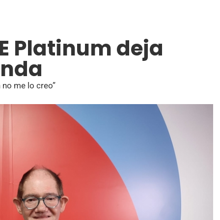
E Platinum deja
onda
 no me lo creo”