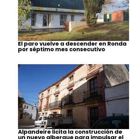
El paro vuelve a descender en Ronda
por séptimo mes consecutivo
Alpandeire licita la construcción de
un nuevo albergue para impulsar el