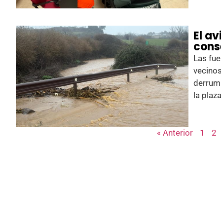
El av
cons
Las fue
vecinos
derrumb
la plaz
« Anterior
1
2