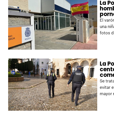
La P
homb
porno
El varó
una niñ
fotos d
La Po
cent
come
Se trat
evitar 
mayor 