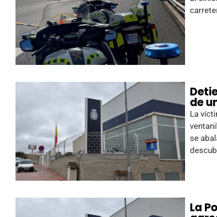
carret
Deti
de u
La víct
ventanil
se abal
descub
La P