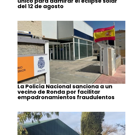
único para admirar el eclipse solar
del 12 de agosto
La Policía Nacional sanciona a un
vecino de Ronda por facilitar
empadronamientos fraudulentos