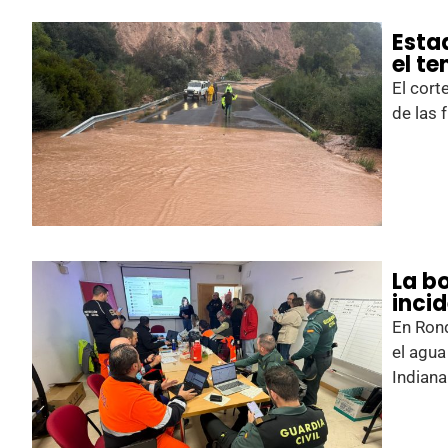
Estad
el t
El cort
de las 
La b
inci
En Rond
el agua
Indiana