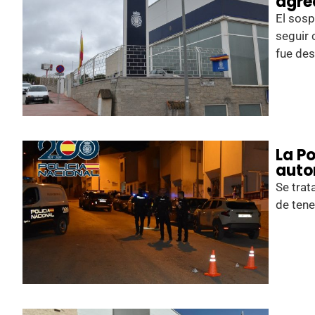
agre
El sosp
seguir 
fue de
La Po
auto
Se trat
de tene