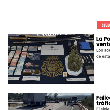
SEGU
La P
vent
Los ag
de esta
Fall
tráfi
El sini