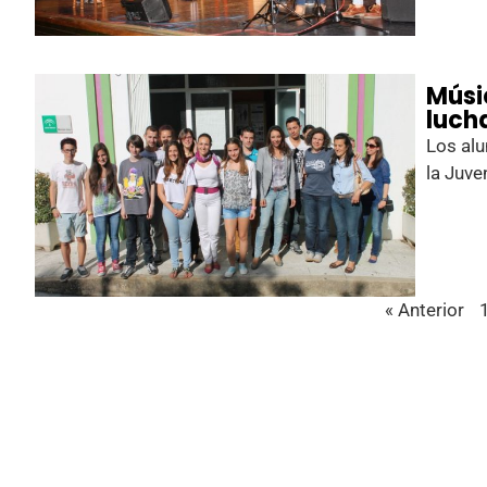
Músi
luch
Los alu
la Juve
« Anterior