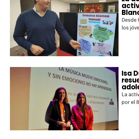
acti
Blan
Desde t
los jóv
Isa 
resu
adol
La acti
por el 