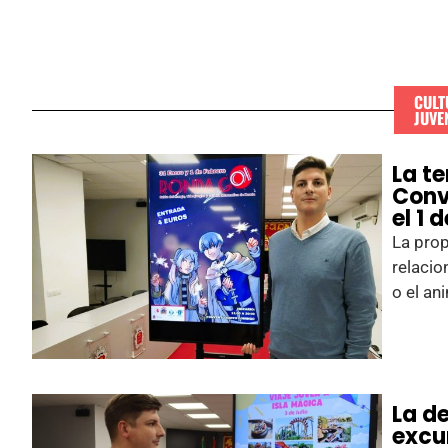
CULT
JUVE
La te
Conv
el 1 
La pro
relacio
o el an
La d
excu