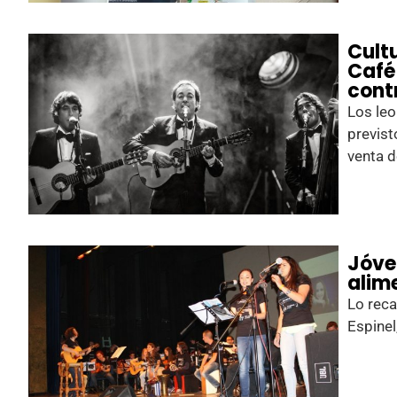
Cult
Café
cont
Los le
previst
venta d
Jóve
alim
Lo reca
Espinel