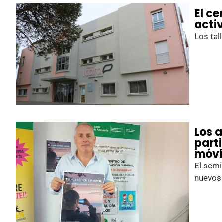
El c
acti
Los tal
Los 
part
móvi
El semi
nuevos 