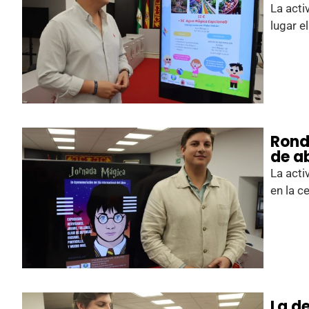
La acti
lugar el
Rond
de ab
La acti
en la c
La d