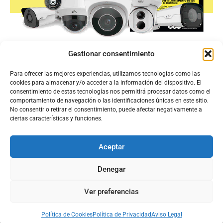
Gestionar consentimiento
Para ofrecer las mejores experiencias, utilizamos tecnologías como las
cookies para almacenar y/o acceder a la información del dispositivo. El
consentimiento de estas tecnologías nos permitirá procesar datos como el
comportamiento de navegación o las identificaciones únicas en este sitio.
No consentir o retirar el consentimiento, puede afectar negativamente a
ciertas características y funciones.
Aceptar
Configura el
APN DE CHARRY
Denegar
Ver preferencias
Aviso Legal
Política de Cookies
Política de Privacidad
Acerca de Nosotros
Política de Cookies
Política de Privacidad
Aviso Legal