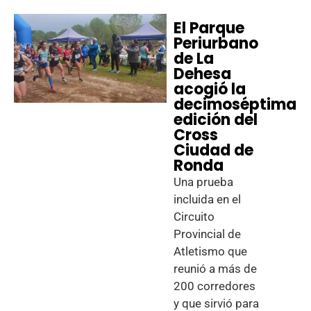
El Parque
Periurbano
de La
Dehesa
acogió la
decimoséptima
edición del
Cross
Ciudad de
Ronda
Una prueba
incluida en el
Circuito
Provincial de
Atletismo que
reunió a más de
200 corredores
y que sirvió para