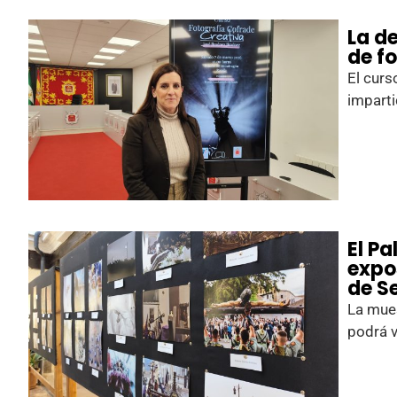
La d
de f
El curs
imparti
El P
expo
de S
La mues
podrá v