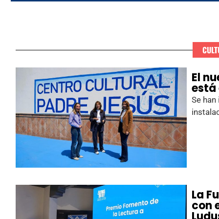
CULT
El n
está
Se han 
instala
La F
con e
Ludu