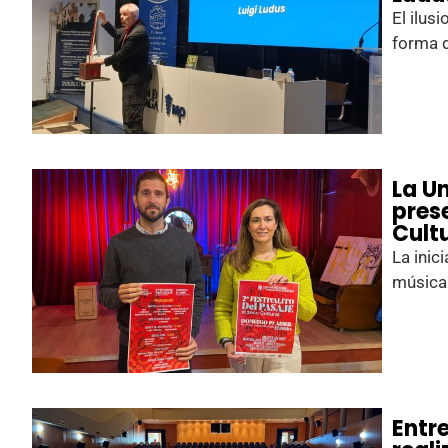
El ilus
forma d
La U
prese
Cult
La inic
música 
Entr