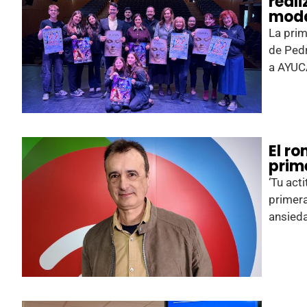
reali
moda
La prim
de Pedr
a AYU
El r
prime
‘Tu act
primera
ansied