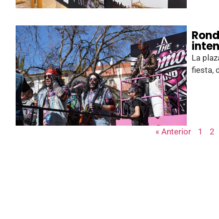
Rond
inte
La plaz
fiesta,
« Anterior
1
2