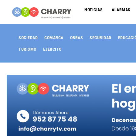
NOTICIAS
ALARMAS
SOCIEDAD
COMARCA
OBRAS
SEGURIDAD
EDUCACI
TURISMO
EJÉRCITO