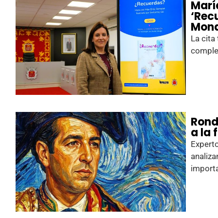
María
‘Rec
Mon
La cita
comple
Rond
a la
Experto
analiza
importa