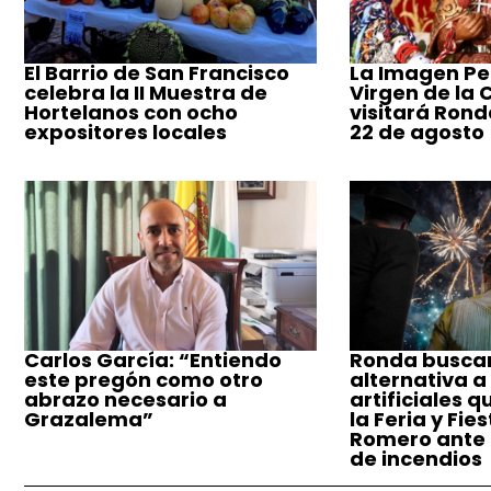
El Barrio de San Francisco
La Imagen Pe
celebra la II Muestra de
Virgen de la
Hortelanos con ocho
visitará Ronda
expositores locales
22 de agosto
Carlos García: “Entiendo
Ronda busca
este pregón como otro
alternativa a
abrazo necesario a
artificiales q
Grazalema”
la Feria y Fie
Romero ante e
de incendios