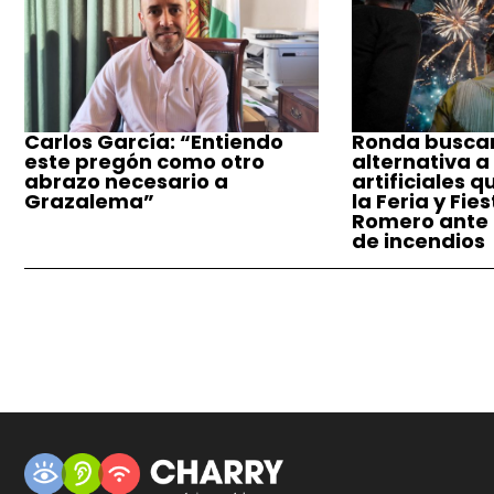
Carlos García: “Entiendo
Ronda busca
este pregón como otro
alternativa a
abrazo necesario a
artificiales q
Grazalema”
la Feria y Fie
Romero ante e
de incendios