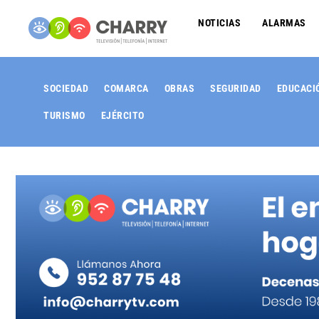
NOTICIAS
ALARMAS
SOCIEDAD
COMARCA
OBRAS
SEGURIDAD
EDUCACI
TURISMO
EJÉRCITO