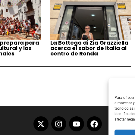
 prepara para
La Bottega di Zia Grazziella
tural y las
acerca el sabor de Italia al
nales
centro de Ronda
Para ofrecer
almacenar y/
tecnologías
identificacio
afectar nega