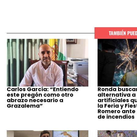
TAMBIÉN PUE
Carlos García: “Entiendo
Ronda busca
este pregón como otro
alternativa a
abrazo necesario a
artificiales q
Grazalema”
la Feria y Fie
Romero ante e
de incendios