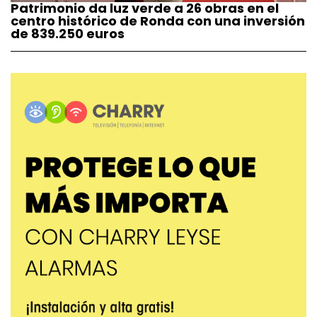
Patrimonio da luz verde a 26 obras en el
centro histórico de Ronda con una inversión
de 839.250 euros