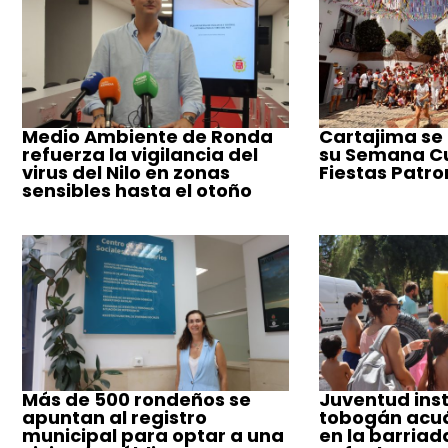
Medio Ambiente de Ronda
Cartajima se
refuerza la vigilancia del
su Semana Cul
virus del Nilo en zonas
Fiestas Patro
sensibles hasta el otoño
Más de 500 rondeños se
Juventud inst
apuntan al registro
tobogán acuá
municipal para optar a una
en la barriad